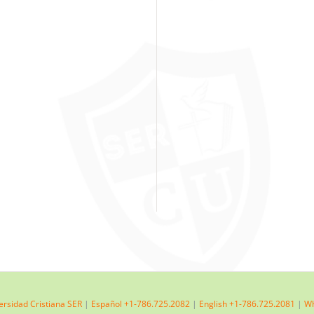
ersidad Cristiana SER
|
Español +1-786.725.2082
|
English +1-786.725.2081
|
Wh