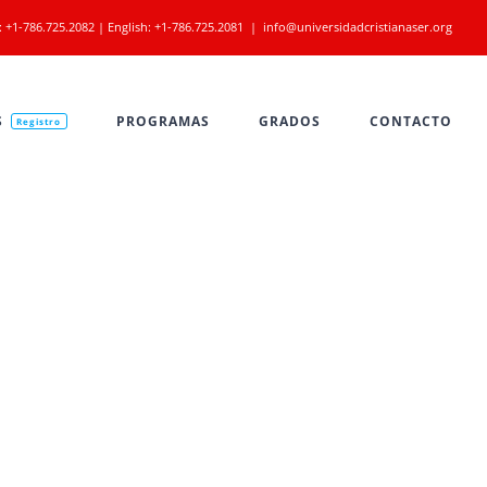
:
+1-786.725.2082
| English:
+1-786.725.2081
|
info@universidadcristianaser.org
S
PROGRAMAS
GRADOS
CONTACTO
Registro