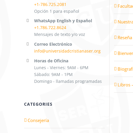
+1-786.725.2081
Faculta
Opción 1 para español
WhatsApp English y Español
Nuestra
+1.786.722.8624
Mensajes de texto y/o voz
Reseña 
Correo Electrónico
info@universidadcristianaser.org
Bienven
Horas de Oficina
Lunes - Viernes: 9AM - 6PM
Biograf
Sábado: 9AM - 1PM
Domingo - llamadas programadas
Libros 
CATEGORIES
Consejería