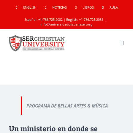
Skip
ENGLISH
NOTICIAS
LIBROS
AULA
to
Español:
+1-786.725.2082
| English:
+1-786.725.2081
|
content
info@universidadcristianaser.org
PROGRAMA DE BELLAS ARTES & MÚSICA
Un ministerio en donde se