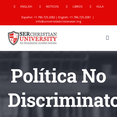
Skip
ENGLISH
NOTICIAS
LIBROS
AULA
to
Español:
+1-786.725.2082
| English:
+1-786.725.2081
|
content
info@universidadcristianaser.org
Política No
Discriminat