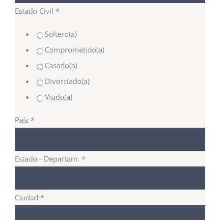
Estado Civil
*
Soltero(a)
Comprometido(a)
Casado(a)
Divorciado(a)
Viudo(a)
País
*
Estado - Departam.
*
Ciudad
*