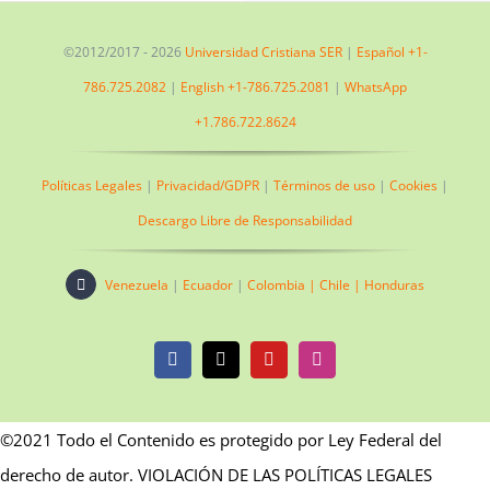
©2012/2017 -
2026
Universidad Cristiana SER
|
Español +1-
786.725.2082
|
English +1-786.725.2081
|
WhatsApp
+1.786.722.8624
Políticas Legales
|
Privacidad/GDPR
|
Términos de uso
|
Cookies
|
Descargo Libre de Responsabilidad
Venezuela
|
Ecuador
|
Colombia |
Chile |
Honduras
Facebook
X
YouTube
Instagram
©2021 Todo el Contenido es protegido por Ley Federal del
derecho de autor. VIOLACIÓN DE LAS POLÍTICAS LEGALES