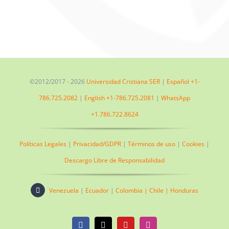
©2012/2017 -
2026
Universidad Cristiana SER
|
Español +1-
786.725.2082
|
English +1-786.725.2081
|
WhatsApp
+1.786.722.8624
Políticas Legales
|
Privacidad/GDPR
|
Términos de uso
|
Cookies
|
Descargo Libre de Responsabilidad
Venezuela
|
Ecuador
|
Colombia |
Chile |
Honduras
Facebook
X
YouTube
Instagram